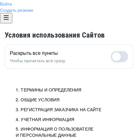
Войти
Создать резюме
Условия использования Сайтов
Раскрыть все пункты
Чтобы прочитать всё сразу
1. ТЕРМИНЫ И ОПРЕДЕЛЕНИЯ
2. ОБЩИЕ УСЛОВИЯ
1.1. Хэдхантер
исполнитель, юридическое
лицо ООО «Хэдхантер», ИНН
Условия определяют отношения между Заказчиками,
3. РЕГИСТРАЦИЯ ЗАКАЗЧИКА НА САЙТЕ
7718620740, адрес: 125047,
Пользователями и Хэдхантер.
Как происходит регистрация Заказчиков
4. УЧЕТНАЯ ИНФОРМАЦИЯ
г. Москва, внутригородская
и Пользователей на Сайте.
Условия отражают то, как работает Хэдхантер, Сайт
5. ИНФОРМАЦИЯ О ПОЛЬЗОВАТЕЛЕ
Данные для доступа в Личный кабинет не должны
территория Муниципальный
и все сервисы.
И ПЕРСОНАЛЬНЫЕ ДАННЫЕ
попадать к посторонним лицам. Для этого Заказчик
округ Тверской, 2-я Брестская
Мы перечисляем, какие документы нужны