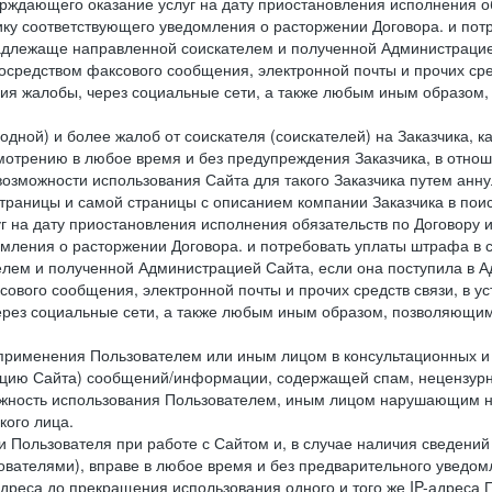
ждающего оказание услуг на дату приостановления исполнения обя
ку соответствующего уведомления о расторжении Договора. и пот
надлежаще направленной соискателем и полученной Администрацие
посредством факсового сообщения, электронной почты и прочих сре
ия жалобы, через социальные сети, а также любым иным образом,
одной) и более жалоб от соискателя (соискателей) на Заказчика, 
отрению в любое время и без предупреждения Заказчика, в отнош
 возможности использования Сайта для такого Заказчика путем анн
страницы и самой страницы с описанием компании Заказчика в пои
 на дату приостановления исполнения обязательств по Договору и
мления о расторжении Договора. и потребовать уплаты штрафа в 
елем и полученной Администрацией Сайта, если она поступила в
сового сообщения, электронной почты и прочих средств связи, в 
рез социальные сети, а также любым иным образом, позволяющим
 применения Пользователем или иным лицом в консультационных 
рацию Сайта) сообщений/информации, содержащей спам, нецензурн
можность использования Пользователем, иным лицом нарушающим 
кого лица.
 Пользователя при работе с Сайтом и, в случае наличия сведений 
ователями), вправе в любое время и без предварительного уведом
-адреса до прекращения использования одного и того же IP-адреса