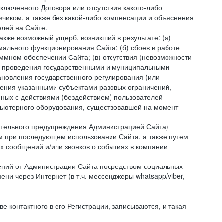
ключенного Договора или отсутствия какого-либо
зчиком, а также без какой-либо компенсации и объяснения
лей на Сайте.
акже возможный ущерб, возникший в результате: (а)
ального функционирования Сайта; (б) сбоев в работе
мном обеспечении Сайта; (в) отсутствия (невозможности
(г) проведения государственными и муниципальными
новления государственного регулирования (или
ления указанными субъектами разовых ограничений,
ных с действиями (бездействием) пользователей
мпьютерного оборудования, существовавшей на момент
рительного предупреждения Администрацией Сайта)
м при последующем использовании Сайта, а также путем
 сообщений и/или звонков о событиях в компании
ений от Администрации Сайта посредством социальных
ни через Интернет (в т.ч. мессенджеры whatsapp/viber,
контактного в его Регистрации, записываются, и такая