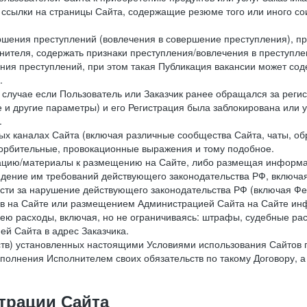
е ссылки на страницы Сайта, содержащие резюме того или иного со
ершения преступлений (вовлечения в совершение преступления), п
лнителя, содержать признаки преступления/вовлечения в преступле
ния преступлений, при этом такая Публикация вакансии может содер
.
 в случае если Пользователь или Заказчик ранее обращался за реги
 и другие параметры) и его Регистрация была заблокирована или
.
ных каналах Сайта (включая различные сообщества Сайта, чаты, о
орбительные, провокационные выражения и тому подобное.
мацию/материалы к размещению на Сайте, либо размещая информа
юдение им требований действующего законодательства РФ, включая
сти за нарушение действующего законодательства РФ (включая Фе
в на Сайте или размещением Администрацией Сайта на Сайте инф
ю расходы, включая, но не ограничиваясь: штрафы, судебные рас
й Сайта в адрес Заказчика.
ств) установленных настоящими Условиями использования Сайтов 
полнения Исполнителем своих обязательств по такому Договору, а
трации Сайта