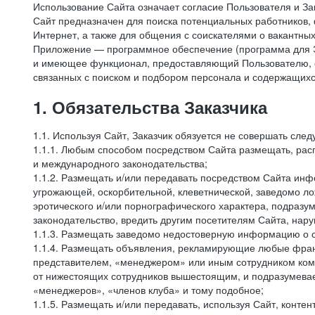
Использование Сайта означает согласие Пользователя и За
Сайт предназначен для поиска потенциальных работников, 
Интернет, а также для общения с соискателями о вакантных
Приложение — программное обеспечение (программа для Э
и имеющее функционал, предоставляющий Пользователю, ес
связанных с поиском и подбором персонала и содержащихся
1. Обязательства Заказчика
1.1. Используя Сайт, Заказчик обязуется не совершать сле
1.1.1. Любым способом посредством Сайта размещать, расп
и международного законодательства;
1.1.2. Размещать и/или передавать посредством Сайта инфо
угрожающей, оскорбительной, клеветнической, заведомо л
эротического и/или порнографического характера, подразу
законодательство, вредить другим посетителям Сайта, нару
1.1.3. Размещать заведомо недостоверную информацию о с
1.1.4. Размещать объявления, рекламирующие любые фран
представителем, «менеджером» или иным сотрудником комп
от нижестоящих сотрудников вышестоящим, и подразумевает
«менеджеров», «членов клуба» и тому подобное;
1.1.5. Размещать и/или передавать, используя Сайт, контен