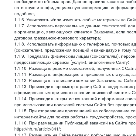
необходимого объема прав. Данное правило касается любо
патентную и конфиденциальную информацию, информацию, 
подобное;
1.1.6. Уничтожать и/или изменять любые материалы на Сайт
1.1.7. Использовать персональные данные соискателей для 
в организацию, являющуюся клиентом Заказчика, если посл
договора гражданско-правового характера;
1.1.8. Использовать информацию о телефонах, почтовых ад
(соискателей), предложения позиций и кандидатур и тому п
1.1.9. Предлагать физическим лицам (соискателям), перс
предоставляющих сервисы (услуги), аналогичные Сайту;
1.1.10. Размещать резюме соискателей, полученных c Сайт
1.1.11. Размещать информацию о присвоенных статусах, за
1.1.12. Размещать в описании компании Заказчика на Сайт
1.1.13. Производить просмотр страниц Сайта, содержащих 
сформированным при использовании поисковой системы Сай
1.1.14. Производить открытие контактной информации сои
при использовании поисковой системы Сайта без предварит
1.1.15. При отправлении приглашений на собеседование со
интернет-сайты для поиска работы и трудоустройства, про
1.1.16. При размещении Публикаций вакансий на Сайте пр
https://hh.ru/article/341/;
1.1.17. Размещать на Сайте рекламу, побуждающую иных по