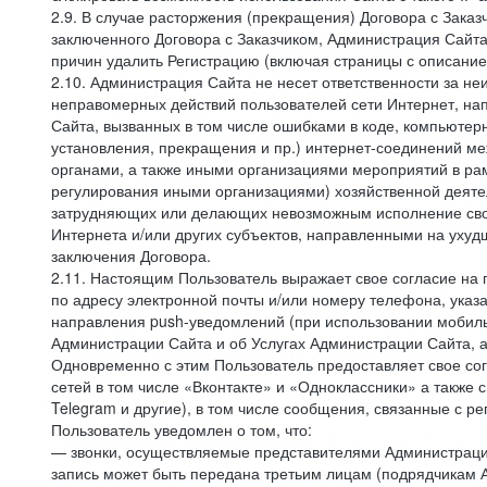
2.9. В случае расторжения (прекращения) Договора с Заказ
заключенного Договора с Заказчиком, Администрация Сайта
причин удалить Регистрацию (включая страницы с описани
2.10. Администрация Сайта не несет ответственности за не
неправомерных действий пользователей сети Интернет, на
Сайта, вызванных в том числе ошибками в коде, компьюте
установления, прекращения и пр.) интернет-соединений ме
органами, а также иными организациями мероприятий в ра
регулирования иными организациями) хозяйственной деятел
затрудняющих или делающих невозможным исполнение своих
Интернета и/или других субъектов, направленными на уху
заключения Договора.
2.11. Настоящим Пользователь выражает свое согласие на
по адресу электронной почты и/или номеру телефона, ука
направления push-уведомлений (при использовании мобиль
Администрации Сайта и об Услугах Администрации Сайта, 
Одновременно с этим Пользователь предоставляет свое с
сетей в том числе «Вконтакте» и «Одноклассники» а также 
Telegram и другие), в том числе сообщения, связанные с р
Пользователь уведомлен о том, что:
— звонки, осуществляемые представителями Администрации 
запись может быть передана третьим лицам (подрядчикам А