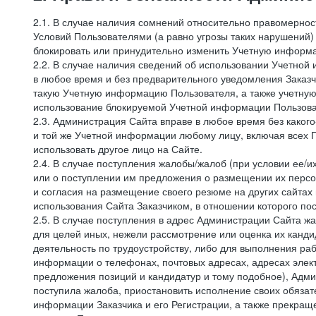
2.1. В случае наличия сомнений относительно правомерно
Условий Пользователями (а равно угрозы таких нарушений)
блокировать или принудительно изменить Учетную информа
2.2. В случае наличия сведений об использовании Учетно
в любое время и без предварительного уведомления Заказч
такую Учетную информацию Пользователя, а также учетную
использование блокируемой Учетной информации Пользова
2.3. Администрация Сайта вправе в любое время без каког
и той же Учетной информации любому лицу, включая всех П
использовать другое лицо на Сайте.
2.4. В случае поступления жалобы/жалоб (при условии ее/и
или о поступлении им предложения о размещении их персон
и согласия на размещение своего резюме на других сайтах
использования Сайта Заказчиком, в отношении которого по
2.5. В случае поступления в адрес Администрации Сайта жа
для целей иных, нежели рассмотрение или оценка их канди
деятельность по трудоустройству, либо для выполнения раб
информации о телефонах, почтовых адресах, адресах элект
предложения позиций и кандидатур и тому подобное), Адми
поступила жалоба, приостановить исполнение своих обязат
информации Заказчика и его Регистрации, а также прекращ