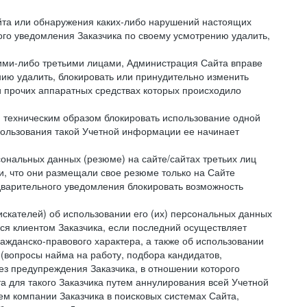
айта или обнаружения каких-либо нарушений настоящих
ого уведомления Заказчика по своему усмотрению удалить,
кими-либо третьими лицами, Администрация Сайта вправе
нию удалить, блокировать или принудительно изменить
и прочих аппаратных средствах которых происходило
и техническим образом блокировать использование одной
спользования такой Учетной информации ее начинает
сональных данных (резюме) на сайте/сайтах третьих лиц
и, что они размещали свое резюме только на Сайте
дварительного уведомления блокировать возможность
искателей) об использовании его (их) персональных данных
ся клиентом Заказчика, если последний осуществляет
ражданско-правового характера, а также об использовании
(вопросы найма на работу, подбора кандидатов,
ез предупреждения Заказчика, в отношении которого
а для такого Заказчика путем аннулирования всей Учетной
ем компании Заказчика в поисковых системах Сайта,