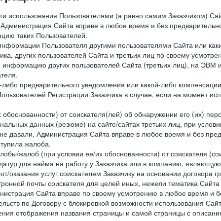
сти использования Пользователями (а равно самим Заказчиком) С
 Администрация Сайта вправе в любое время и без предварительн
цию таких Пользователей.
й информации Пользователя другими пользователями Сайта или ка
ика, других пользователей Сайта и третьих лиц по своему усмотре
 информацию других пользователей Сайта (третьих лиц), на ЭВМ 
теля.
о-либо предварительного уведомления или какой-либо компенсаци
ользователей Регистрации Заказчика в случае, если на момент и
х обоснованности) от соискателя(лей) об обнаружении его (их) пер
альных данных (резюме) на сайте/сайтах третьих лиц, при услови
 не давали, Администрация Сайта вправе в любое время и без пре
ступила жалоба.
лобы/жалоб (при условии ее/их обоснованности) от соискателя (со
датур для найма на работу у Заказчика или в компанию, являющую
от/оказания услуг соискателем Заказчику на основании договора г
ронной почты соискателя для целей иных, нежели тематика Сайта 
нистрация Сайта вправе по своему усмотрению в любое время и б
ельств по Договору с блокировкой возможности использования Сайт
ения отображения названия страницы и самой страницы с описани