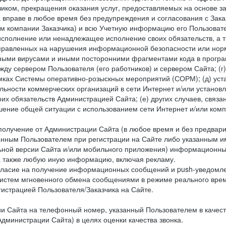
чиком, прекращения оказания услуг, предоставляемых на основе за
 вправе в любое время без предупреждения и согласования с Зака
ем компании Заказчика) и всю Учетную информацию его Пользовате
исполнение или ненадлежащее исполнение своих обязательств, а т
правленных на нарушения информационной безопасности или норм
рными вирусами и иными посторонними фрагментами кода в програм
жду сервером Пользователя (его работников) и сервером Сайта; 
мках Системы оперативно-розыскных мероприятий (СОРМ); (д) уста
ьности коммерческих организаций в сети Интернет и/или установ
 обязательств Администрацией Сайта; (е) других случаев, связан
дшение общей ситуации с использованием сети Интернет и/или ко
 получение от Администрации Сайта (в любое время и без предва
занным Пользователем при регистрации на Сайте либо указанным и
ной версии Сайта и/или мобильного приложения) информационных
а также любую иную информацию, включая рекламу.
огласие на получение информационных сообщений и push-уведомл
систем мгновенного обмена сообщениями в режиме реального време
егистрацией Пользователя/Заказчика на Сайте.
Сайта на телефонный номер, указанный Пользователем в качестве 
дминистрации Сайта) в целях оценки качества звонка.