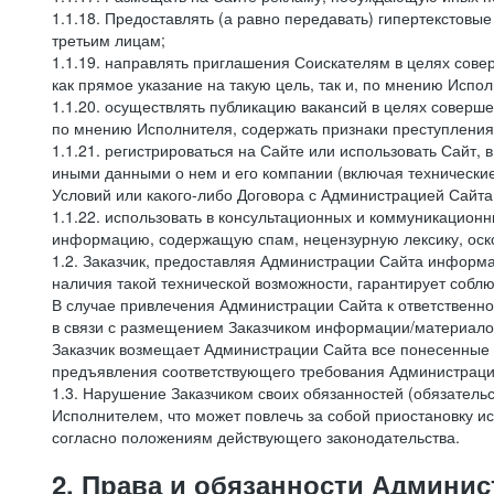
1.1.18. Предоставлять (а равно передавать) гипертекстовы
третьим лицам;
1.1.19. направлять приглашения Соискателям в целях сов
как прямое указание на такую цель, так и, по мнению Испо
1.1.20. осуществлять публикацию вакансий в целях соверше
по мнению Исполнителя, содержать признаки преступления
1.1.21. регистрироваться на Сайте или использовать Сайт,
иными данными о нем и его компании (включая технические
Условий или какого-либо Договора с Администрацией Сайта
1.1.22. использовать в консультационных и коммуникацион
информацию, содержащую спам, нецензурную лексику, оск
1.2. Заказчик, предоставляя Администрации Сайта инфор
наличия такой технической возможности, гарантирует собл
В случае привлечения Администрации Сайта к ответственно
в связи с размещением Заказчиком информации/материало
Заказчик возмещает Администрации Сайта все понесенные е
предъявления соответствующего требования Администрацие
1.3. Нарушение Заказчиком своих обязанностей (обязатель
Исполнителем, что может повлечь за собой приостановку ис
согласно положениям действующего законодательства.
2. Права и обязанности Админис