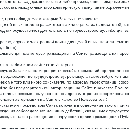
го контента, содержащего какие-либо произведения, товарные зн
составляющую чью-либо коммерческую тайну, иные охраняемые р
е, правообладателем которых Заказчик не является;
целей иных, нежели рассмотрение или оценка их (соискателей) ка
едний осуществляет деятельность по трудоустройству, либо для в
ресах, адресах электронной почты для целей иных, нежели темати
одобное);
ональные данные которых размещены на Сайте, размещать их персо
а, на любом ином сайте сети Интернет;
слугах Заказчика на мероприятиях/сайтах компаний, предоставляю
е предложения по трудоустройству, рекламу, а также любую конта
резюме того или иного соискателя, по адресам таких страниц, сф
та без предварительной авторизации на Сайте в качестве Пользо
скателя из резюме, полученного по адресам страниц сформирован
ельной авторизации на Сайте в качестве Пользователя;
искателям посредством Сайта включать в содержание такого пригл
хождения собеседования или иных действий, связанных с трудоустр
оизводить такое размещение в нарушение правил размещения Публ
льзователей Сайта к приобретению продуктов или услуг Заказчика