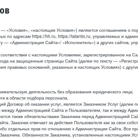
тов
у — «Условия», «настоящие Условия») являются соглашением о по
х по адресам https://hh.ru, https://talantix.ru, управляемых и 
тексту — «Администрация Сайта»/ «Исполнитель») и других сайтов,
соответствии с настоящими Условиями, зарегистрированное на Са
хода на защищенные страницы Сайта (далее по тексту — «Регистр
ия правовых оснований, указанных в настоящих Условиях) с дру
имательскую деятельность без образования юридического лица;
ги в области подбора персонала.
 Договор об оказании услуг, является Заказчиком Услуг (далее по
к между Администрацией Сайта и Пользователем, так и между Адми
ются также обязательствами Заказчика перед Администрацией Сай
йта. Заказчик отвечает за действия Пользователя как за свои соб
либо отдельных прав по отношению к Администрации Сайта. Все п
Заказчика. Обязанности Заказчика, установленные настоящими Ус