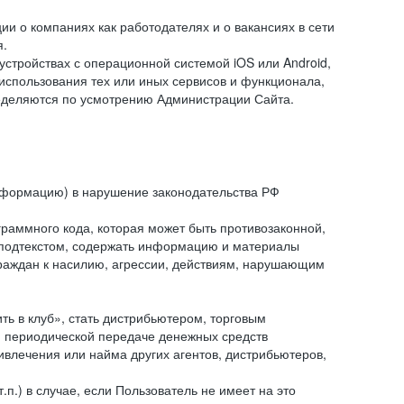
и о компаниях как работодателях и о вакансиях в сети
я.
тройствах с операционной системой iOS или Android,
спользования тех или иных сервисов и функционала,
ределяются по усмотрению Администрации Сайта.
информацию) в нарушение законодательства РФ
граммного кода, которая может быть противозаконной,
м подтекстом, содержать информацию и материалы
граждан к насилию, агрессии, действиям, нарушающим
 в клуб», стать дистрибьютером, торговым
и периодической передаче денежных средств
ивлечения или найма других агентов, дистрибьютеров,
п.) в случае, если Пользователь не имеет на это