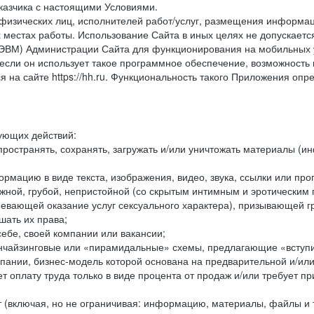
казчика с настоящими Условиями.
физических лиц, исполнителей работ/услуг, размещения информаци
 местах работы. Использование Сайта в иных целях не допускаетс
ВМ) Администрации Сайта для функционирования на мобильных ус
ли он использует такое программное обеспечение, возможность и
 на сайте https://hh.ru. Функциональность такого Приложения оп
дующих действий:
ространять, сохранять, загружать и/или уничтожать материалы (
рмацию в виде текста, изображения, видео, звука, ссылки или про
ожной, грубой, непристойной (со скрытым интимным и эротически
мевающей оказание услуг сексуального характера), призывающей 
шать их права;
ебе, своей компании или вакансии;
чайзинговые или «пирамидальные» схемы, предлагающие «вступить
ании, бизнес-модель которой основана на предварительной и/ил
 оплату труда только в виде процента от продаж и/или требует пр
т (включая, но не ограничивая: информацию, материалы, файлы и т.