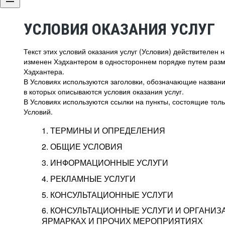
УСЛОВИЯ ОКАЗАНИЯ УСЛУГ
Текст этих условий оказания услуг (Условия) действителен
изменен Хэдхантером в одностороннем порядке путем раз
Хэдхантера.
В Условиях используются заголовки, обозначающие название
в которых описываются условия оказания услуг.
В Условиях используются ссылки на пункты, состоящие тольк
Условий.
1. ТЕРМИНЫ И ОПРЕДЕЛЕНИЯ
2. ОБЩИЕ УСЛОВИЯ
3. ИНФОРМАЦИОННЫЕ УСЛУГИ
1.1. Хэдхантер, или
Хэдхантер, ООО «Хэдх
4. РЕКЛАМНЫЕ УСЛУГИ
HeadHunter, или
г. Москва, внутригор
2.1. Типы и статусы регистрации
5. КОНСУЛЬТАЦИОННЫЕ УСЛУГИ
Исполнитель
Тверской,
2-я
Брестска
Типы регистрации
3.1. Предоставление доступа к базе данн
2.2. Активация услуг
6. КОНСУЛЬТАЦИОННЫЕ УСЛУГИ И ОРГАНИЗ
о трудоустройстве с возможностью просмо
Описание и активация
ЯРМАРКАХ И ПРОЧИХ МЕРОПРИЯТИЯХ
Хэдхантер — администра
2.1.1. Заказчику может быть присвоен один
4.0. Общие условия оказания рекламных ус