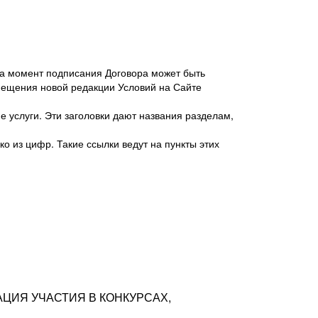
 на момент подписания Договора может быть
мещения новой редакции Условий на Сайте
 услуги. Эти заголовки дают названия разделам,
о из цифр. Такие ссылки ведут на пункты этих
антер», ИНН 7718620740, адрес: 125047,
одская территория Муниципальный округ
я улица, дом 48, помещ. 25
ых резюме с предложениями Соискателей
АЦИЯ УЧАСТИЯ В КОНКУРСАХ,
тра контактной информации Соискателя
тор сайтов: hh.ru, talantix.ru и других
 из Типов регистраций.
луг