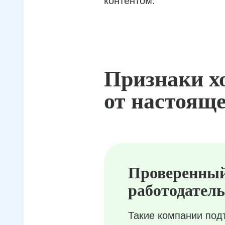
контентом.
Признаки х
от настояще
Проверенны
работодатель
Такие компании под