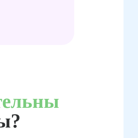
тельны
ты?