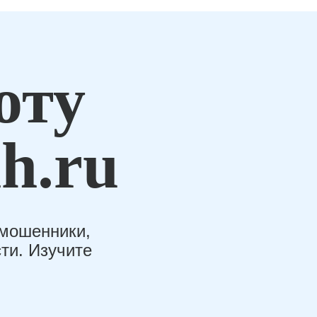
оту
h.ru
-мошенники,
ти. Изучите