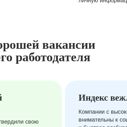
личную информац
орошей вакансии
го работодателя
й
Индекс веж
Компании с высок
внимательны к с
твердили свою