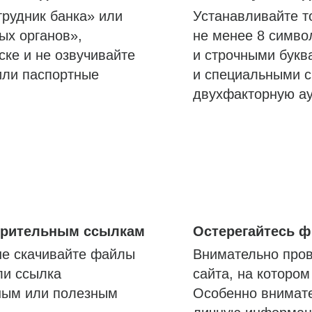
трудник банка» или
Устанавливайте т
ых органов»,
не менее 8 симво
ске и не озвучивайте
и строчными букв
или паспортные
и специальными с
двухфакторную а
озрительным ссылкам
Остерегайтесь 
не скачивайте файлы
Внимательно пров
ли ссылка
сайта, на которо
ным или полезным
Особенно внимате