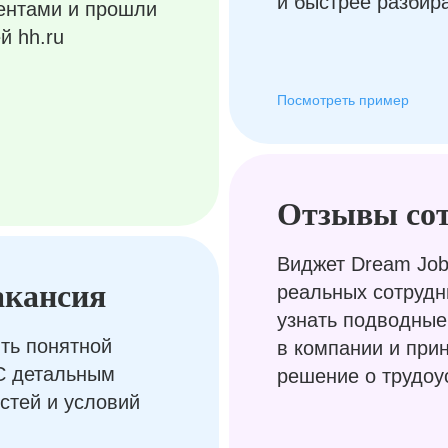
и быстрее разбир
ентами и прошли
й hh.ru
Посмотреть пример
Отзывы со
Виджет Dream Job
акансия
реальных сотрудн
узнать подводные
ть понятной
в компании и при
С детальным
решение о трудоу
стей и условий