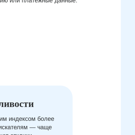
ию или платёжные данные.
ливости
им индексом более
оискателям — чаще