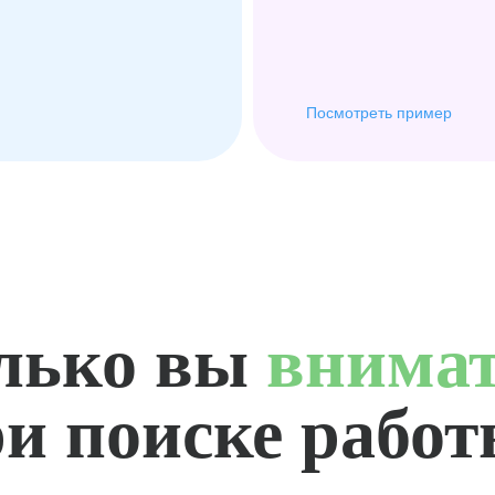
Посмотреть пример
лько вы
внима
и поиске рабо