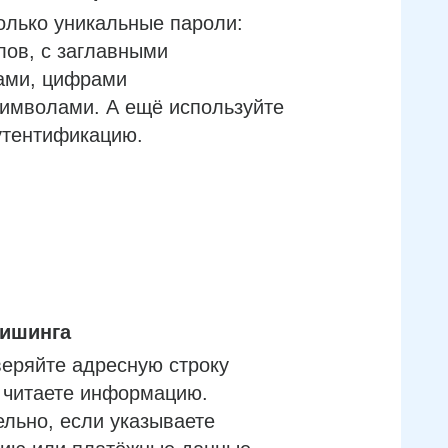
олько уникальные пароли:
лов, с заглавными
ами, цифрами
имволами. А ещё используйте
утентификацию.
фишинга
еряйте адресную строку
м читаете информацию.
льно, если указываете