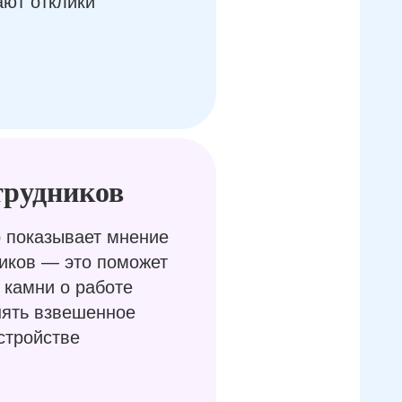
ают отклики
трудников
 показывает мнение
иков — это поможет
 камни о работе
нять взвешенное
стройстве