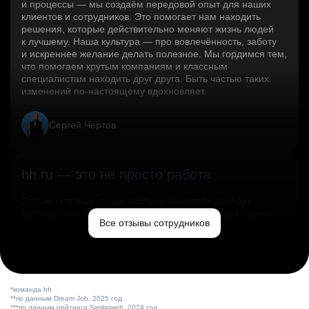
и процессы — мы создаём передовой опыт для наших
клиентов и сотрудников. Это помогает нам находить
решения, которые действительно меняют жизнь людей
к лучшему. Наша культура — про вовлечённость, заботу
и искреннее желание делать полезное. Мы гордимся тем,
что помогаем крутым компаниям и классным
специалистам находить друг друга. Быть частью таких
изменений по‑настоящему вдохновляет.
Сергей Чертов
hh.ru — это не просто работа
Это эмпатичные люди, заслуженные победы и дух
свободы. Мы помогаем миру и создаём лучший сервис
Все отзывы сотрудников
по поиску работы в стране.
Ольга Емельянова
*команда hh
**по данным Dream Job, 2025 год
***по данным рейтинга Similarweb, 2024 год