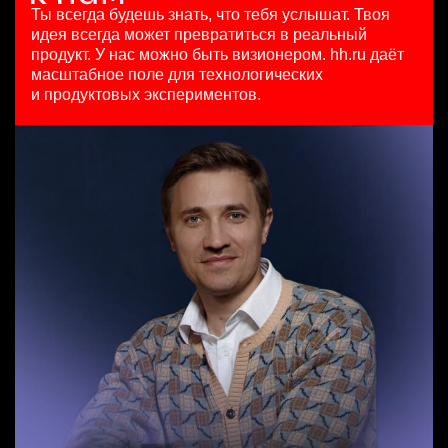
HeadHunter::Коммерческий департамент
7200000 - 16800000 so'm
29 июл. 2026
Ты всегда будешь знать, что тебя услышат.
Твоя
вчера
Ташкент
з/п не указана
идея всегда может превратиться в реальный
Младший SEO специалист
150000 ₽
Москва
продукт.
У нас можно быть визионером. hh.ru даёт
HeadHunter::Департамент маркетинга
Санкт-Петербург
масштабное поле для технологических
Старший специалист телемаркетинга
10 июл. 2026
и продуктовых экспериментов.
HeadHunter::Телефонные продажи
з/п не указана
Key Account Manager (EdTech)
14 июл. 2026
Москва
HeadHunter::Коммерческий департамент
15000000 so'm
вчера
Ташкент
150000 ₽
Ярославль