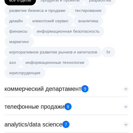
все отделы
продукты и проекты
разработка
развитие бизнеса и продажи
тестирование
дизайн
клиентский сервис
аналитика
финансы
информационная безопасность
маркетинг
корпоративное развитие рынков и капиталов
hr
axo
информационные технологии
юриспруденция
коммерческий департамент
9
Тренер по развитию компетенций продаж
телефонные продажи
8
HeadHunter::Коммерческий департамент
21 июл. 2026
Менеджер по продажам в сегменте среднего и крупного
analytics/data science
з/п не указана
7
бизнеса
Санкт-Петербург