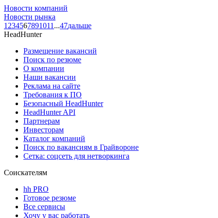
Новости компаний
Новости рынка
1
2
3
4
5
6
7
8
9
10
11
...
47
дальше
HeadHunter
Размещение вакансий
Поиск по резюме
О компании
Наши вакансии
Реклама на сайте
Требования к ПО
Безопасный HeadHunter
HeadHunter API
Партнерам
Инвесторам
Каталог компаний
Поиск по вакансиям в Грайвороне
Сетка: соцсеть для нетворкинга
Соискателям
hh PRO
Готовое резюме
Все сервисы
Хочу у вас работать