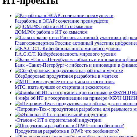
ИТ-проекты
Разработка в ЭЛАР: сочетание преимуществ
ДОМ.РФ: работа в ИТ со смыслом
Главгосэкспертиза России: активный участник цифровиз
F.A.C.C.T. Кибербезопасность мирового уровня
Банк «Санкт-Петербург»: гибкость и инновации в финан
СберЗдоровье: продуктовая разработка в медтехе
МТС: взять лучшее от стартапа и экосистемы
4 мифа об ИТ в госорганизации на примере ФБУН ЦНИИ
«Петрович-Тех»: продуктовая разработка для реального м
«Эталон»: ИТ в строительной индустрии
Продуктовая разработка в QIWI: что особенного?