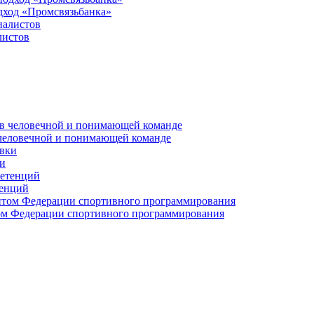
дход «Промсвязьбанка»
листов
 человечной и понимающей команде
и
тенций
м Федерации спортивного программирования