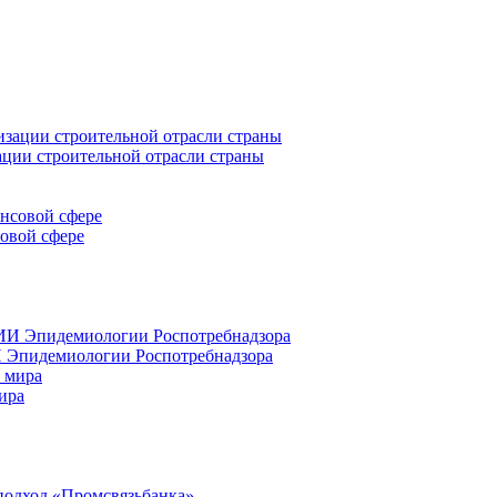
ации строительной отрасли страны
совой сфере
 Эпидемиологии Роспотребнадзора
ира