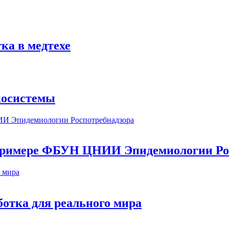
ка в медтехе
косистемы
а примере ФБУН ЦНИИ Эпидемиологии Ро
ботка для реального мира