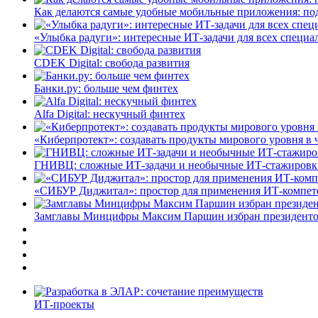
Как делаются самые удобные мобильные приложения: по
«Улыбка радуги»: интересные ИТ-задачи для всех специа
CDEK Digital: свобода развития
Банки.ру: больше чем финтех
Alfa Digital: нескучный финтех
«Киберпротект»: создавать продукты мирового уровня в
ГНИВЦ: сложные ИТ‑задачи и необычные ИТ‑стажировк
«СИБУР Диджитал»: простор для применения ИТ-компе
Замглавы Минцифры Максим Паршин избран президенто
ИТ-проекты