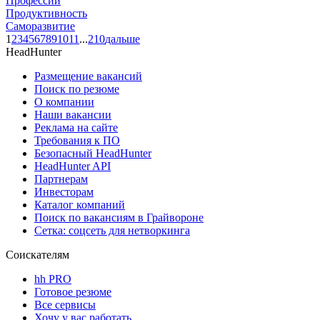
Профессии
Продуктивность
Саморазвитие
1
2
3
4
5
6
7
8
9
10
11
...
210
дальше
HeadHunter
Размещение вакансий
Поиск по резюме
О компании
Наши вакансии
Реклама на сайте
Требования к ПО
Безопасный HeadHunter
HeadHunter API
Партнерам
Инвесторам
Каталог компаний
Поиск по вакансиям в Грайвороне
Сетка: соцсеть для нетворкинга
Соискателям
hh PRO
Готовое резюме
Все сервисы
Хочу у вас работать