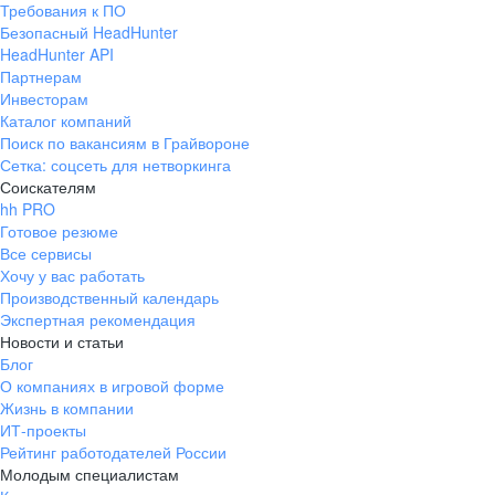
Требования к ПО
pr@ural.hh.ru
Безопасный HeadHunter
HeadHunter API
Краснодар
Партнерам
Инвесторам
ул. Янковского, д. 169, 7 этаж,
Каталог компаний
706 каб.
Поиск по вакансиям в Грайвороне
+7 861 205-55-57
Сетка: соцсеть для нетворкинга
pr@krd.hh.ru
Соискателям
hh PRO
Готовое резюме
Владивосток
Все сервисы
пер. Ланинский д. 4, офис 3.4
Хочу у вас работать
Производственный календарь
+7 423 202-33-28
Экспертная рекомендация
pr@dv.hh.ru
Новости и статьи
Блог
Новосибирск
О компаниях в игровой форме
Жизнь в компании
ул. Большевистская, д. 35,
ИТ-проекты
помещение 21
Рейтинг работодателей России
+7 383 207-94-64
Молодым специалистам