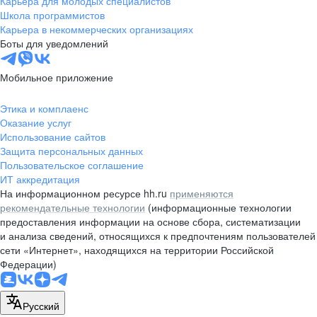
Карьера для молодых специалистов
pr@nsk.hh.ru
Школа программистов
Карьера в некоммерческих организациях
Минск
Боты для уведомлений
пр-т Дзержинского, д. 57,
10 этаж, помещение 45-1
Мобильное приложение
+375 (17)
336-03-02
Этика и комплаенс
pr@rabota.by
Оказание услуг
Использование сайтов
Алматы
Защита персональных данных
Пользовательское соглашение
пр. Абая, д. 151, БЦ Алатау,
ИТ аккредитация
12 этаж, офис 1209
На информационном ресурсе hh.ru
применяются
+7 727 232-13-13
рекомендательные технологии
(информационные технологии
pr@headhunter.com.kz
предоставления информации на основе сбора, систематизации
и анализа сведений, относящихся к предпочтениям пользователей
сети «Интернет», находящихся на территории Российской
Федерации)
Русский