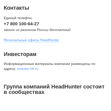
Контакты
Единый телефон
+7 800 100-64-27
звонок из регионов России бесплатный
Региональные офисы HeadHunter
Москва
Инвесторам
внутригородская территория
Информационные материалы компании размещены по
Муниципальный округ Тверской,
адресу:
investor.hh.ru
2-я Брестская ул., д. 48,
помещение 25
+7 495 974-64-27
Группа компаний HeadHunter состоит
+7 495 980-64-27
в сообществах
+7 495 134-92-24
press@hh.ru