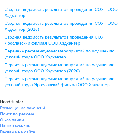
Сводная ведомость результатов проведения СОУТ ООО
Воронеж
Хэдхантер
Сводная ведомость результатов проведения СОУТ ООО
ул. Комиссаржевской, д. 10,
Хэдхантер (2026)
офис 1212
Сводная ведомость результатов проведения СОУТ
+7 473 280-05-05
Ярославский филиал ООО Хэдхантер
pr@vrn.hh.ru
Перечень рекомендуемых мероприятий по улучшению
условий труда ООО Хэдхантер
Казань
Перечень рекомендуемых мероприятий по улучшению
ул. Спартаковская, д. 2А, этаж 3,
условий труда ООО Хэдхантер (2026)
помещение 15
Перечень рекомендуемых мероприятий по улучшению
условий труда Ярославский филиал ООО Хэдхантер
+7 843 212-12-50
pr@kzn.hh.ru
HeadHunter
Размещение вакансий
Екатеринбург
Поиск по резюме
ул. Боевых Дружин, стр. 20,
О компании
5 этаж, офис 505, 521
Наши вакансии
Реклама на сайте
+7 343 226-79-99