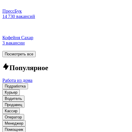
ПрессБук
14 730 вакансий
Кофейня Сахар
3 вакансии
Посмотреть все
Популярное
Работа из дома
Подработка
Курьер
Водитель
Продавец
Кассир
Оператор
Менеджер
Помощник